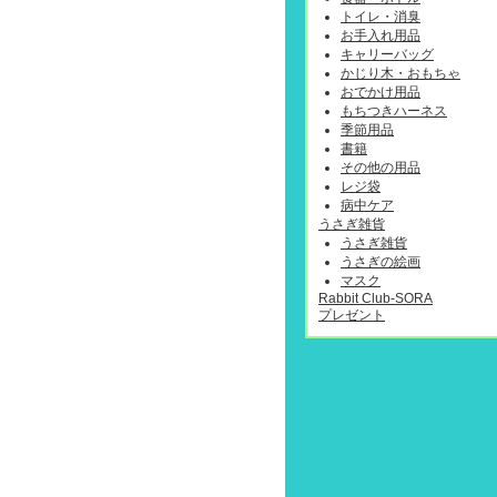
トイレ・消臭
お手入れ用品
キャリーバッグ
かじり木・おもちゃ
おでかけ用品
もちつきハーネス
季節用品
書籍
その他の用品
レジ袋
病中ケア
うさぎ雑貨
うさぎ雑貨
うさぎの絵画
マスク
Rabbit Club-SORA
プレゼント