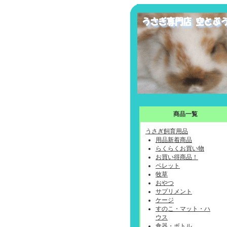
商品一覧
うさぎ飼育用品
用品新着商品
らくらくお買い物
お買い得商品！
ペレット
牧草
おやつ
サプリメント
ケージ
すのこ・マット・ハ
ウス
食器・ボトル