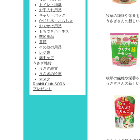
トイレ・消臭
お手入れ用品
キャリーバッグ
牧草の繊維や栄養を
かじり木・おもちゃ
うさぎさんの新しい
おでかけ用品
もちつきハーネス
季節用品
書籍
その他の用品
レジ袋
病中ケア
うさぎ雑貨
うさぎ雑貨
うさぎの絵画
牧草の繊維や栄養を
マスク
うさぎさんの新しい
Rabbit Club-SORA
プレゼント