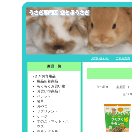
お問い合わせ
ご利用案内
商品一覧
うさぎ飼育用品
用品新着商品
らくらくお買い物
並べ替え |
名前順
お買い得商品！
全57
ペレット
牧草
おやつ
サプリメント
ケージ
すのこ・マット・ハ
ウス
食器・ボトル