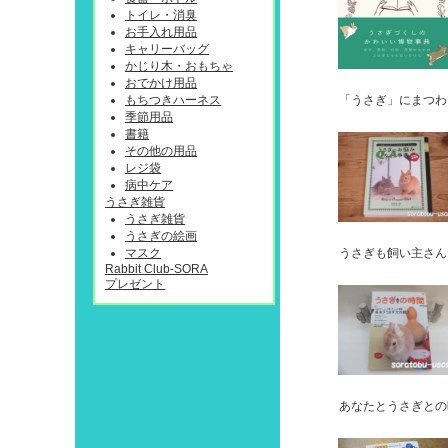
トイレ・消臭
お手入れ用品
キャリーバッグ
かじり木・おもちゃ
おでかけ用品
もちつきハーネス
「うさぎ」にまつわ
季節用品
書籍
その他の用品
レジ袋
病中ケア
うさぎ雑貨
うさぎ雑貨
うさぎの絵画
マスク
うさぎも飼い主さん
Rabbit Club-SORA
プレゼント
あなたとうさぎとの