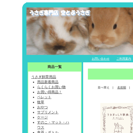
お問い合わせ
ご利用案内
商品一覧
うさぎ飼育用品
用品新着商品
らくらくお買い物
並べ替え |
名前順
お買い得商品！
ペレット
牧草
おやつ
サプリメント
ケージ
すのこ・マット・ハ
ウス
食器・ボトル